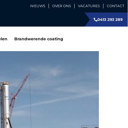
NIEUWS
OVER ONS
VACATURES
CONTACT
0413 293 289
elen
Brandwerende coating