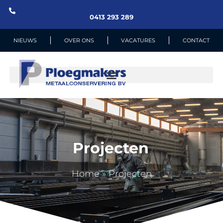
0413 293 289
NIEUWS
OVER ONS
VACATURES
CONTACT
Projecten
Home
»
Projecten