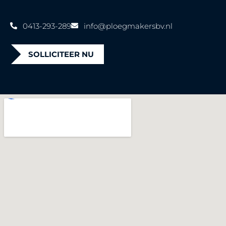
0413-293-289
info@ploegmakersbv.nl
SOLLICITEER NU