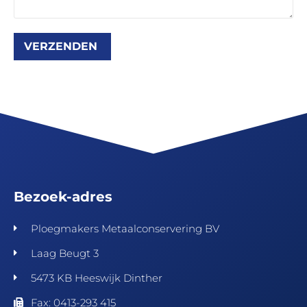
Bezoek-adres
Ploegmakers Metaalconservering BV
Laag Beugt 3
5473 KB Heeswijk Dinther
Fax: 0413-293 415